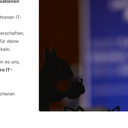
ovationen
n
hrenen IT-
nerschaften,
ür deine
keln.
n es uns,
re IT-
icheren