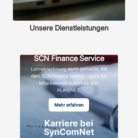
Unsere Dienstleistungen
SCN Finance Service
Lohnabrechnung leicht gemacht. Mit
dem SCN Finance Service – auch für
Mitarbeitende außerhalb von
PLAN|NET.
Mehr erfahren
Karriere bei
SynComNet