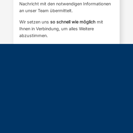
Nachricht mit den notwendigen Informationen
an unser Team übermittelt.
Wir setzen uns
so schnell wie möglich
mit
Ihnen in Verbindung, um alles Weitere
abzustimmen.
3. Freischaltung zum gewünschten Termin
Gemeinsam vereinbaren wir Ihren
Wunschtermin
für die Aktivierung und schalten
die Erweiterung anschließend für Sie frei.
Für Mandanten der SCN Finance ist dieser Service
kostenlos.