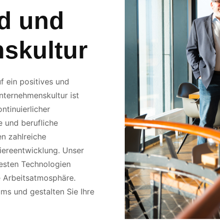
ld und
skultur
 ein positives und
nternehmenskultur ist
ntinuierlicher
e und berufliche
en zahlreiche
iereentwicklung. Unser
esten Technologien
de Arbeitsatmosphäre.
ms und gestalten Sie Ihre