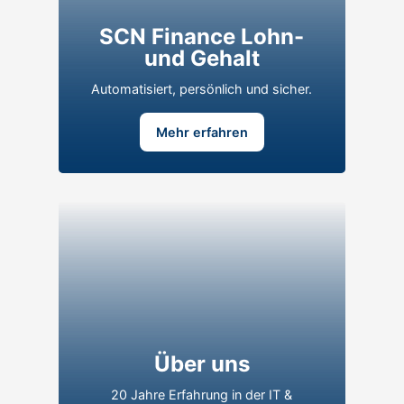
SynComNet
SCN Finance Lohn-
Jetzt Teil unseres Teams werden
und Gehalt
Zu den Stellenangeboten
Automatisiert, persönlich und sicher.
Mehr erfahren
Karriere bei
SynComNet
Über uns
Jetzt Teil unseres Teams werden
20 Jahre Erfahrung in der IT &