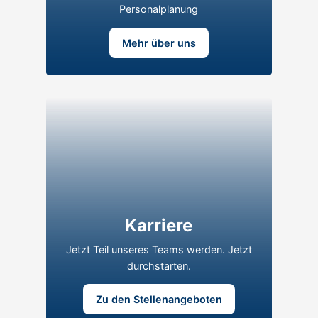
Personalplanung
Zu den Stellenangeboten
Mehr über uns
Karriere bei
SynComNet
Karriere
Jetzt Teil unseres Teams werden
Jetzt Teil unseres Teams werden. Jetzt
durchstarten.
Zu den Stellenangeboten
Zu den Stellenangeboten