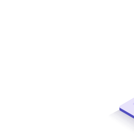
ffizient.
Net
gemacht
nchen wie Personalverleih, Eventmanagement,
ty Management oder Logistik. Zusätzlich zu den
sion PersPlanNet Module, die speziell auf die