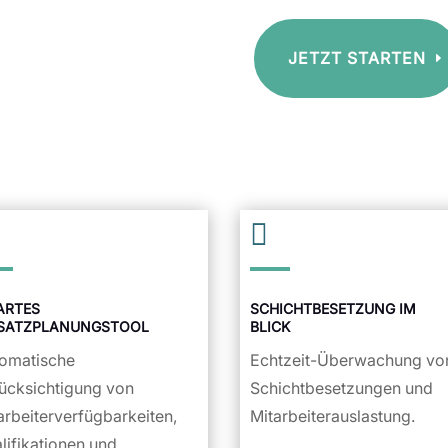
JETZT STARTEN

ARTES
SCHICHTBESETZUNG IM
NSATZPLANUNGSTOOL
BLICK
omatische
Echtzeit-Überwachung vo
ücksichtigung von
Schichtbesetzungen und
arbeiterverfügbarkeiten,
Mitarbeiterauslastung.
lifikationen und